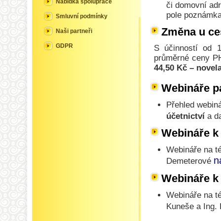
Nabídka spolupráce
či domovní adr
pole poznámka
Smluvní podmínky
Změna u ce
Naši partneři
GDPR
S účinností od 
průměrné ceny PH
44,50 Kč – novel
Webináře p
Přehled webin
účetnictví
a d
Webináře k
Webináře na 
n
Demeterové
Webináře k
Webináře na 
Kuneše a Ing.