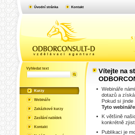
Úvodní stránka
Kontakt
Kurzy
Vyhledat text
Vítejte na 
ODBORCON
Webináře námi
Kurzy
dotazů a získá
Webináře
Pokud si jinde
Tyto webináře
Zakázkové kurzy
K většině naši
Zasílání nabídek
konkrétně zjis
Kontakt
Publikaci je m