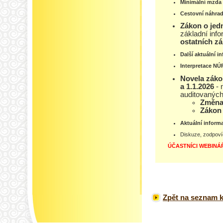
Minimální mzda o
Cestovní náhrad
Zákon o jed
základní inf
ostatních z
Další aktuální 
Interpretace NÚ
Novela zákona o účetnictví – EU zákon 316/2025 Sb. účinná od 3.9. 2025
a 1.1.2026
- n
auditovaných 
Změna 
Zákon 
Aktuální inform
Diskuze, zodpoví
ÚČASTNÍCI WEBINÁ
Zpět na seznam k