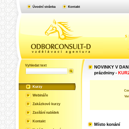
Úvodní stránka
Kontakt
Kurz
Vyhledat text
NOVINKY V DANÍC
prázdniny -
KURZ
Kurzy
Ce
Webináře
Var
Zakázkové kurzy
Zasílání nabídek
Kontakt
Místo konání