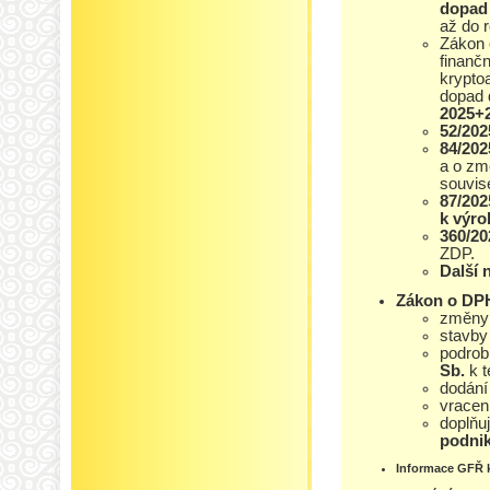
dopad 
až do r
Zákon 
finančn
krypto
dopad 
2025+
52/202
84/202
a o zm
souvis
87/202
k výro
360/20
ZDP.
Další 
Zákon o DPH 
změn
stavby 
podrob
Sb.
k t
dodání
vrace
doplňu
podni
Informace GFŘ k