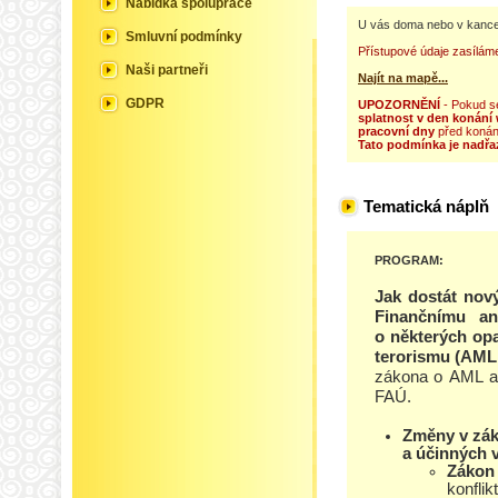
Nabídka spolupráce
U vás doma nebo v kance
Smluvní podmínky
Přístupové údaje zasílá
Naši partneři
Najít na mapě...
GDPR
UPOZORNĚNÍ
- Pokud se
splatnost v den konání
pracovní dny
před konán
Tato podmínka je nadřa
Tematická náplň
PROGRAM:
Jak dostát nov
Finančnímu an
o některých opa
terorismu (AML
zákona o AML a jak se s nimi vy
FAÚ.
Změny v záko
a účinných v
Zákon 
konfli